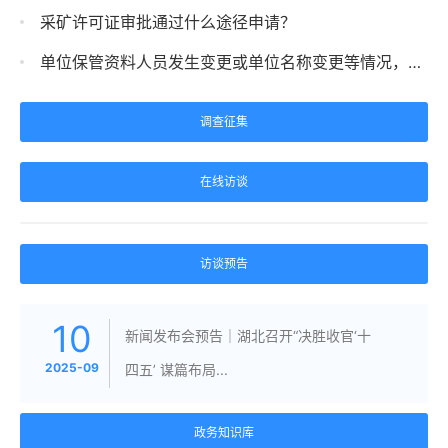
采矿许可证审批通过什么途径申请？
单位保管资料人员发生变更或单位名称变更等情况，下次申请测绘成果需提交什么...
调查征集
在线访谈
访谈预告
10
新闻发布会预告｜湖北召开“决胜收官‘十
2025-09
四五’ 谋篇布局...
政务知识库