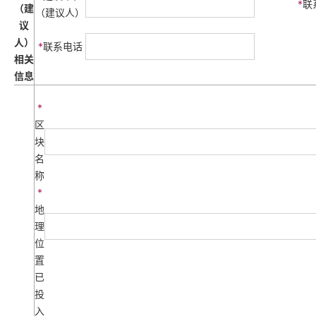
*
联
（建
（建议人）
议
人）
*
联系电话
相关
信息
*
区
块
名
称
*
地
理
位
置
已
投
入