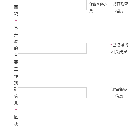
*
*
现有勘
保留四位小
面
程度
数
积
*
已
开
展
*
已取得
的
相关成果
主
要
工
作
找
矿
评审备案
信
信息
息
*
区
块