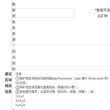
勘
查
*
勘查开
资
主矿种
金
及
来
源
*
拐
点
坐
标
建议
注意：
①探矿权区块坐标为经纬度ddd.ffmmmmm（ddd-度ff-分mm.miml-
区块
00之间；
相关
②采矿权区块范围为直角坐标（保留2位小数）；
信息
③坐标按行填写，以逗号分隔（拐点号，经度，纬度），如：
1,x1,y1
2,x2,y2
n,xn,yn