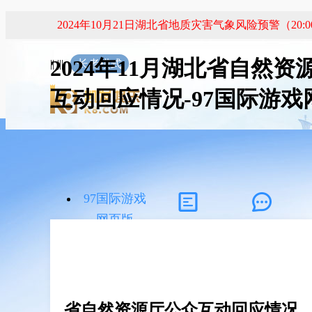
2024年11月湖北省自然资
|| |||
长者模式
互动回应情况-97国际游戏
97国际游戏
网页版
政府信息公
互动交流
开
省自然资源厅公众互动回应情况