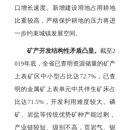
口增长速度。
新增建设用地占用耕地
比重较高，
严格保护耕地的压力将进
一步约束城镇发展空间。
矿产开发结构性矛盾凸显。
截至
2
019
年底，全省已查明资源储量的矿产
上表
矿区
中小型占比达
72.7
%
，已查
明的金属矿上表
单元
中共伴生矿床占
比达
71.5%
，开发利用难度较大。
磷
矿、岩盐等传统优势矿种产能过剩，
产业链较短、级别不高，页岩气、铌