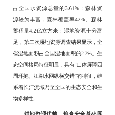
占全国水资源总量的
3.61
%
；
森
林资
源较为丰富
，森林覆盖率
42%
、森林
蓄积量
4.2
亿立方米；湿地资源十分富
足，
第二次湿地资源调查结果显示，全
省湿地面积占全国湿地面积的
2.7%
。生
态空间格局特征明显，具有
“山体屏障四
周环抱、江湖水网纵横交错”的特征，维
系着长江流域乃至全国的生态安全和生
物多样性。
耕地资源优越，粮食安全基础厚