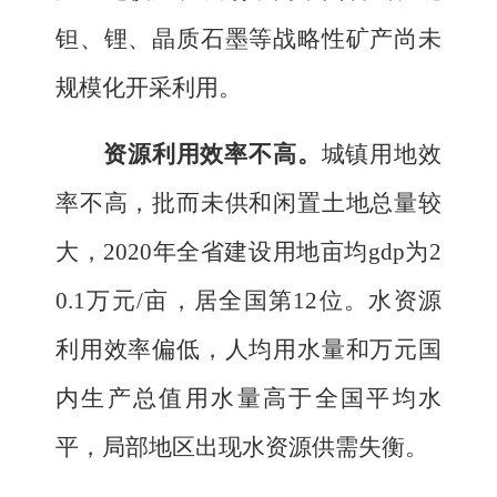
钽、锂、晶质石墨等战略性矿产尚未
规模化开采利用。
资源利用效率不高。
城镇用地效
率不高，
批而未供和闲置土地总量较
大，
2020
年全省建设用地亩均
gdp
为
2
0.1
万元
/
亩，居全国第
12
位。
水资源
利用效率偏低，人均用水量和万元国
内生产总值用水量高于
全国平均水
平，
局部地区出现水资源供需失衡。