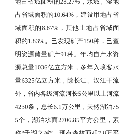
地占省域面积的
28.27%
，水域、湿地
占省域面积的
10.64%
，建设用地占省
域面积的
8.87%
，其他土地占省域面
积的
1.83%
。已发现矿产
150
种，已查
明资源储量矿产
91
种。年均自产水资
源总量
1036
亿立方米，多年入境客水
量
6325
亿立方米，除长江、汉江干流
外，省内各级河流河长
5
公里以上河流
4230
条，总长
6
.1
万公里，天然湖泊
75
5
个，湖泊水面
2706.85
平方公里，素
称
“千湖之省”。现有森林面积
7.8
万平