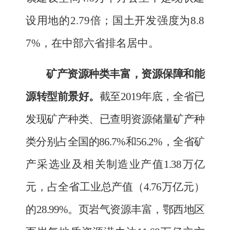
设用地的
2.79
倍；国土开发强度为
8.8
7%
，在中部六省排名居中。
矿产资源种类
丰富
，资源保障和能
源
转型前景好
。
截至
2019
年底，全省已
发现矿产种类、已查明资源储量矿产种
类分别占全国的
86.7%
和
56.2%
，全省矿
产采选业及相关制造业产值
1.38
万亿
元，占全省工业总产值（
4.76
万亿元）
的
28.99%
。
页岩气资源丰富，鄂西地区