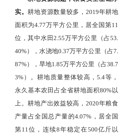
实。
耕地资源数量较多，
2019
年耕地
面积为
4.77
万平方公里，居全国第
11
位，其中水田
2.55
万平方公里（占
53.
40%
），水浇地
0.37
万平方公里（占
7.
87%
），旱地
1.85
万平方公里（占
38.7
3%
）
。
耕地
质量
整体
较高，
5.4
等，
永久基本农田占全省耕地面积
80%
以
上
。耕地产出效益
较
高，
2020
年
粮食
产量占全国总产量的
4.07
%
，居全国
第
11
位
，
连续
8
年稳定在
500
亿斤以