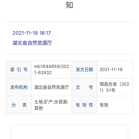
知
2021-11-19 18:17
湖北省自然资源厅
mb1644959/202
索 引 号
发文日期
2021-11-19
1-62932
鄂政办发〔202
发布机构
湖北省自然资源厅
文 号
1〕51号
土地;矿产;水资源;
分 类
有 效 性
有效
其他