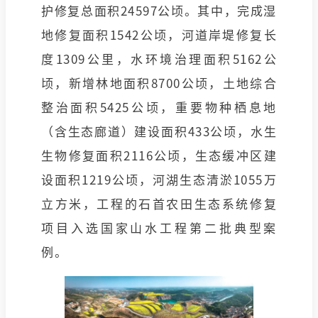
护修复总面积24597公顷。其中，完成湿
地修复面积1542公顷，河道岸堤修复长
度1309公里，水环境治理面积5162公
顷，新增林地面积8700公顷，土地综合
整治面积5425公顷，重要物种栖息地
（含生态廊道）建设面积433公顷，水生
生物修复面积2116公顷，生态缓冲区建
设面积1219公顷，河湖生态清淤1055万
立方米，工程的石首农田生态系统修复
项目入选国家山水工程第二批典型案
例。