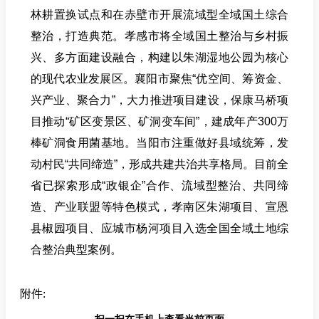
林耕置换试点和在赤壁市开展流域型全域国土综合
整治，打造典范。
孝感市
将全域国土整治与乡村振
兴、多方面建设融合，构建以朱湖湿地公园为核心
的现代农业发展区。
襄阳市
聚焦“优空间、筹资金、
兴产业、聚合力”，大力推进项目建设，保康马桥项
目推动“矿区变景区、矿洞变车间”，建成年产300万
棒矿洞食用菌基地。
当阳市
注重做好县域统筹，发
动村民“共同缔造”，形成共建共治共享格局。目前全
省已探索形成“政银企”合作、流域型整治、共同缔
造、产业联盟等特色模式，孝南区朱湖项目、宣恩
县椒园项目、应城市杨河项目入选全国全域土地综
合整治典型案例。
附件: