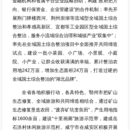
金融机构和省属平台企业战略协助，构建“政府把方
向、银行保资金、企业管建设”的合作机制；率先开
展荆门牌楼西河、荆州崇湖等流域型全域国土综合
整治和孝感高新区、宜都等工业园区型全域国土综
合整治，服务小流域综合治理和城镇产业“双集中”；
率先在全域国土综合整治项目中全面推开共同缔造
试点，建设一批小菜园、小广场、小景观、小庭
院、小产业，让群众收获满满的幸福。累计整治农
用地242万亩，增加生态面积24万亩，打造过硬的
全域国土综合整治的“湖北品牌”。
全省各地积极行动，各具特色。
鄂州市
把矿山
生态修复、全域旅游和共同缔造相结合，通过矿山
生态修复垦造农田，“废弃矿坑变良田”，产生用地指
标1600余亩，建设“十里画廊”旅游示范带，建成岳
石洪村休闲旅游示范村。
咸宁市
在咸安区积极开展