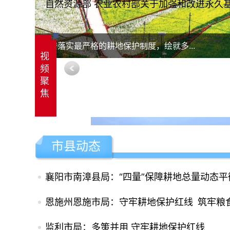
自然资源部 农业农村部关于加强和改进永久基
三十五年如一日 “三咬”夯实...
远安落实最严格的耕地保护制度，绘就多...
视
频
聚
焦
市县动态
襄阳市南漳县局：“四量”保障耕地总量动态平
麻城市：2015年度占补专题
恩施州恩施市局：守牢耕地保护红线 筑牢粮
监利市局：多策并用 守牢耕地保护红线